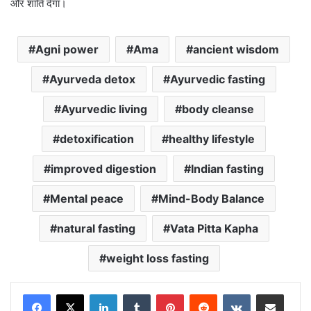
और शांति देगा।
Agni power
Ama
ancient wisdom
Ayurveda detox
Ayurvedic fasting
Ayurvedic living
body cleanse
detoxification
healthy lifestyle
improved digestion
Indian fasting
Mental peace
Mind-Body Balance
natural fasting
Vata Pitta Kapha
weight loss fasting
LinkedIn
Tumblr
Pinterest
Reddit
VKontakte
Share via Email