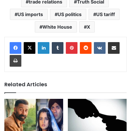
trade relations
Truth Social
US imports
US politics
US tariff
White House
X
LinkedIn
Tumblr
Pinterest
Reddit
VKontakte
Share via Email
Print
Related Articles