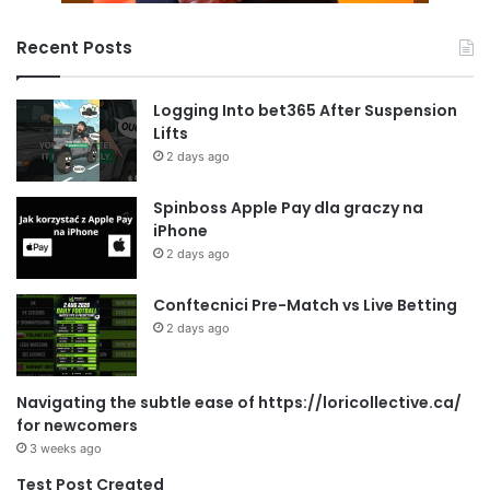
Recent Posts
Logging Into bet365 After Suspension
Lifts
2 days ago
Spinboss Apple Pay dla graczy na
iPhone
2 days ago
Conftecnici Pre-Match vs Live Betting
2 days ago
Navigating the subtle ease of https://loricollective.ca/
for newcomers
3 weeks ago
Test Post Created