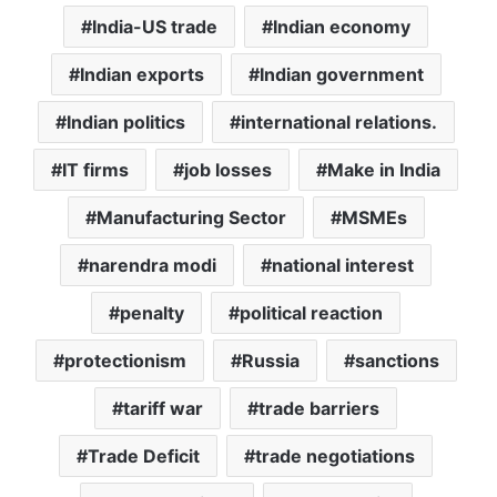
India-US trade
Indian economy
Indian exports
Indian government
Indian politics
international relations.
IT firms
job losses
Make in India
Manufacturing Sector
MSMEs
narendra modi
national interest
penalty
political reaction
protectionism
Russia
sanctions
tariff war
trade barriers
Trade Deficit
trade negotiations