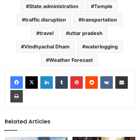
State administration
Temple
traffic disruption
transportation
travel
uttar pradesh
Vindhyachal Dham
waterlogging
Weather Forecast
LinkedIn
Tumblr
Pinterest
Reddit
VKontakte
Share via Email
Print
Related Articles