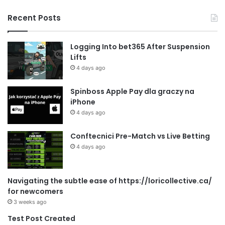
Recent Posts
Logging Into bet365 After Suspension
Lifts
4 days ago
Spinboss Apple Pay dla graczy na
iPhone
4 days ago
Conftecnici Pre-Match vs Live Betting
4 days ago
Navigating the subtle ease of https://loricollective.ca/
for newcomers
3 weeks ago
Test Post Created