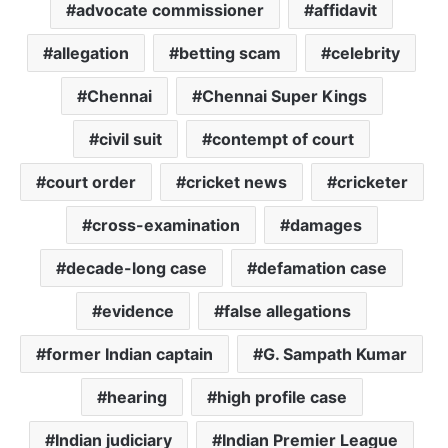
advocate commissioner
affidavit
allegation
betting scam
celebrity
Chennai
Chennai Super Kings
civil suit
contempt of court
court order
cricket news
cricketer
cross-examination
damages
decade-long case
defamation case
evidence
false allegations
former Indian captain
G. Sampath Kumar
hearing
high profile case
Indian judiciary
Indian Premier League