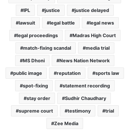
IPL
justice
justice delayed
lawsuit
legal battle
legal news
legal proceedings
Madras High Court
match-fixing scandal
media trial
MS Dhoni
News Nation Network
public image
reputation
sports law
spot-fixing
statement recording
stay order
Sudhir Chaudhary
supreme court
testimony
trial
Zee Media