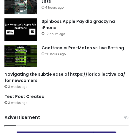
Lifts
4 hours ago
Spinboss Apple Pay dla graczy na
iPhone
12 hours ago
Conftecnici Pre-Match vs Live Betting
20 hours ago
Navigating the subtle ease of https://loricollective.ca/
for newcomers
3 weeks ago
Test Post Created
3 weeks ago
Advertisement