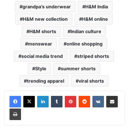
grandpa's underwear
H&M India
H&M new collection
H&M online
H&M shorts
Indian culture
menswear
online shopping
social media trend
striped shorts
Style
summer shorts
trending apparel
viral shorts
LinkedIn
Tumblr
Pinterest
Reddit
VKontakte
Share via Email
Print