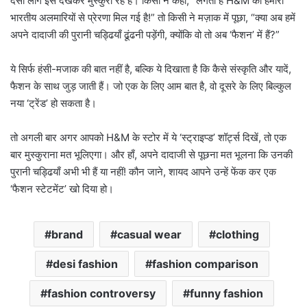
देसी लोग इसे देखकर मुस्कुरा रहे हैं। किसी ने कहा, “लगता है H&M को हमारी
भारतीय अलमारियों से प्रेरणा मिल गई है!” तो किसी ने मज़ाक में पूछा, “क्या अब हमें
अपने दादाजी की पुरानी चड्ढियाँ ढूंढनी पड़ेंगी, क्योंकि वो तो अब ‘फैशन’ में हैं?”
ये सिर्फ हंसी-मजाक की बात नहीं है, बल्कि ये दिखाता है कि कैसे संस्कृति और यादें,
फैशन के साथ जुड़ जाती हैं। जो एक के लिए आम बात है, वो दूसरे के लिए बिल्कुल
नया ‘ट्रेंड’ हो सकता है।
तो अगली बार अगर आपको H&M के स्टोर में ये ‘स्ट्राइप्ड’ शॉर्ट्स दिखें, तो एक
बार मुस्कुराना मत भूलिएगा। और हाँ, अपने दादाजी से पूछना मत भूलना कि उनकी
पुरानी चड्ढियाँ अभी भी हैं या नहीं! कौन जाने, शायद आपने उन्हें फेंक कर एक
‘फैशन स्टेटमेंट’ खो दिया हो।
brand
casual wear
clothing
desi fashion
fashion comparison
fashion controversy
funny fashion