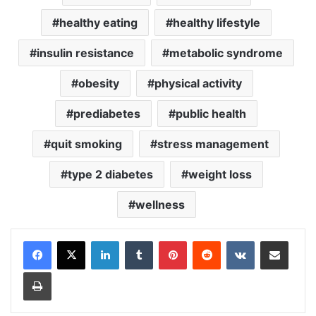
healthy eating
healthy lifestyle
insulin resistance
metabolic syndrome
obesity
physical activity
prediabetes
public health
quit smoking
stress management
type 2 diabetes
weight loss
wellness
LinkedIn
Tumblr
Pinterest
Reddit
VKontakte
Share via Email
Print