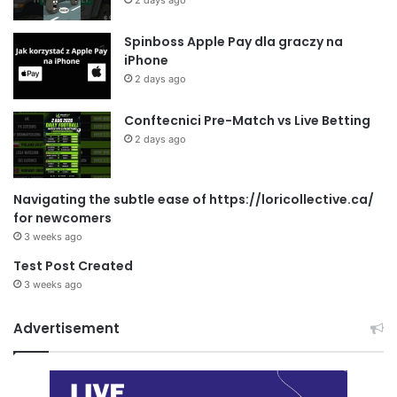
Spinboss Apple Pay dla graczy na
iPhone
2 days ago
Conftecnici Pre-Match vs Live Betting
2 days ago
Navigating the subtle ease of https://loricollective.ca/
for newcomers
3 weeks ago
Test Post Created
3 weeks ago
Advertisement