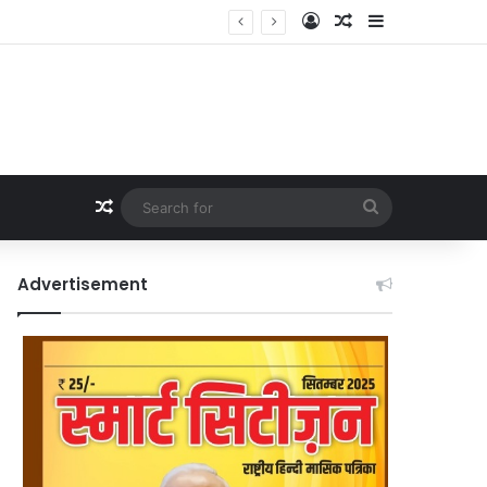
Log In
Random Article
Sidebar
Random Article
Search
for
Advertisement