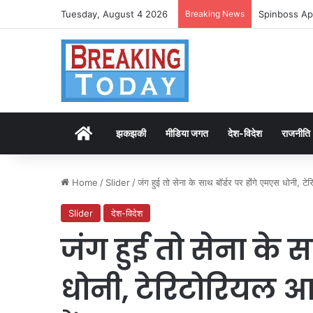
Tuesday, August 4 2026
Breaking News
Spinboss Ap
Home
झकझकी
मीडिया जगत
देश-विदेश
राजनीति
Home
/
Slider
/
जंग हुई तो सेना के साथ बॉर्डर पर होंंगे एमएस धोनी, टेरि
Slider
देश-विदेश
जंग हुई तो सेना के स
धोनी, टेरिटोरियल आर्