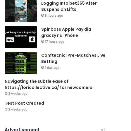
Logging Into bet365 After
Suspension Lifts
8 hours ago
Spinboss Apple Pay dla
graczy na iPhone
17 hours ago
Conftecnici Pre-Match vs Live
Betting
1 day ago
Navigating the subtle ease of
https://loricollective.ca/ for newcomers
3 weeks ago
Test Post Created
3 weeks ago
Advertisement