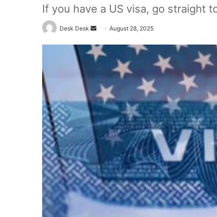
If you have a US visa, go straight t
Send
Desk Desk
August 28, 2025
an
email