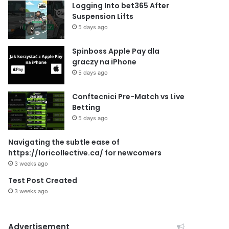
Logging Into bet365 After
Suspension Lifts
5 days ago
Spinboss Apple Pay dla
graczy na iPhone
5 days ago
Conftecnici Pre-Match vs Live
Betting
5 days ago
Navigating the subtle ease of
https://loricollective.ca/ for newcomers
3 weeks ago
Test Post Created
3 weeks ago
Advertisement