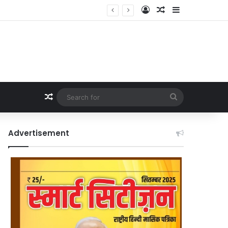
Log In
Random Article
Sidebar
Random Article
Search
for
Advertisement