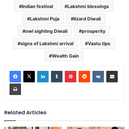
Indian festival
Lakshmi blessings
Lakshmi Puja
lizard Diwali
owl sighting Diwali
prosperity
signs of Lakshmi arrival
Vastu tips
Wealth Gain
LinkedIn
Tumblr
Pinterest
Reddit
VKontakte
Share via Email
Print
Related Articles