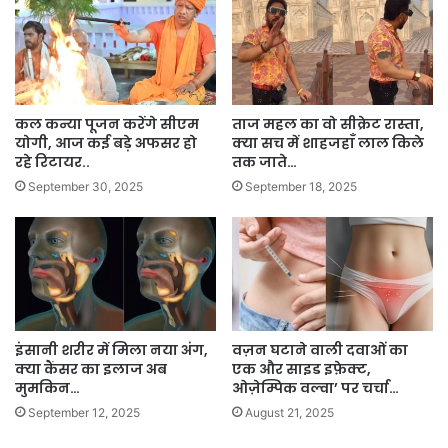
कल कन्या पूजन करेंगे सीएम
ताज महल का वो सीक्रेट रास्ता,
योगी, आज कई बड़े अफसर हो
क्या सच में शाहजहाँ लाल किले
रहे रिटायर..
तक जाते…
September 30, 2025
September 18, 2025
इंसानी शरीर में मिला नया अंग,
वज़न घटाने वाली दवाओं का
क्या कैंसर का इलाज अब
एक और साइड इफ़ेक्ट,
मुमकिन…
ओज़ेम्पिक वल्वा’ पर चर्चा…
September 12, 2025
August 21, 2025