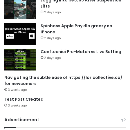
Logging Into bet365 After Suspension
Lifts
2 days ago
Spinboss Apple Pay dla graczy na
iPhone
2 days ago
Conftecnici Pre-Match vs Live Betting
2 days ago
Navigating the subtle ease of https://loricollective.ca/
for newcomers
3 weeks ago
Test Post Created
3 weeks ago
Advertisement