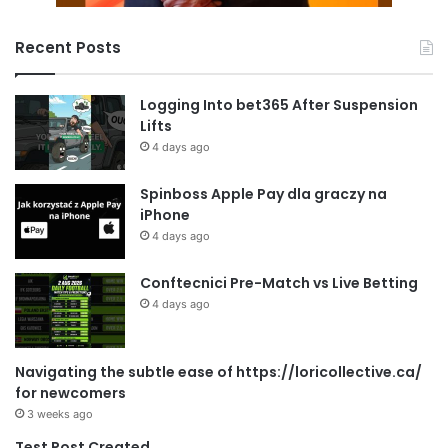
Recent Posts
Logging Into bet365 After Suspension
Lifts
4 days ago
Spinboss Apple Pay dla graczy na
iPhone
4 days ago
Conftecnici Pre-Match vs Live Betting
4 days ago
Navigating the subtle ease of https://loricollective.ca/
for newcomers
3 weeks ago
Test Post Created