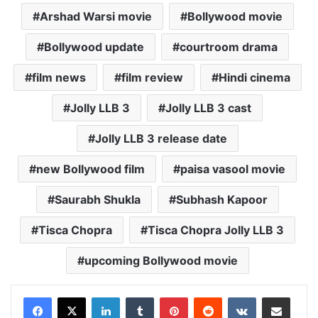
Arshad Warsi movie
Bollywood movie
Bollywood update
courtroom drama
film news
film review
Hindi cinema
Jolly LLB 3
Jolly LLB 3 cast
Jolly LLB 3 release date
new Bollywood film
paisa vasool movie
Saurabh Shukla
Subhash Kapoor
Tisca Chopra
Tisca Chopra Jolly LLB 3
upcoming Bollywood movie
LinkedIn
Tumblr
Pinterest
Reddit
VKontakte
Share via Email