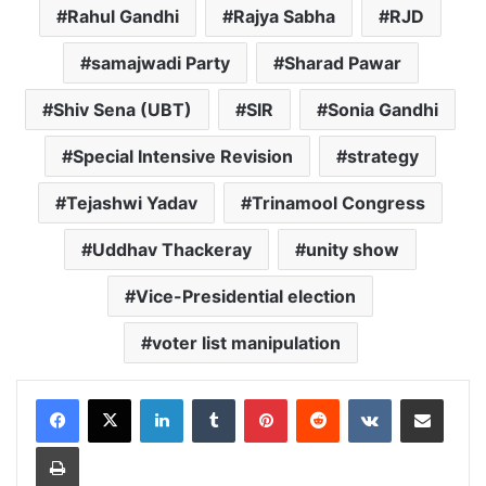
Rahul Gandhi
Rajya Sabha
RJD
samajwadi Party
Sharad Pawar
Shiv Sena (UBT)
SIR
Sonia Gandhi
Special Intensive Revision
strategy
Tejashwi Yadav
Trinamool Congress
Uddhav Thackeray
unity show
Vice-Presidential election
voter list manipulation
LinkedIn
Tumblr
Pinterest
Reddit
VKontakte
Share via Email
Print