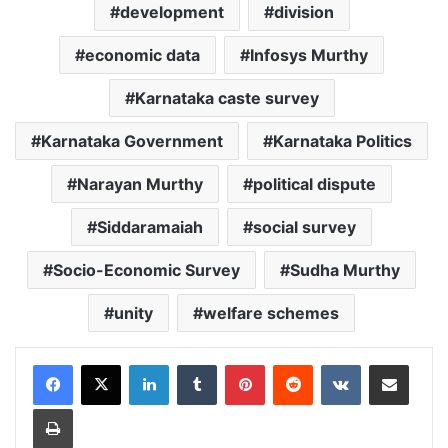
development
division
economic data
Infosys Murthy
Karnataka caste survey
Karnataka Government
Karnataka Politics
Narayan Murthy
political dispute
Siddaramaiah
social survey
Socio-Economic Survey
Sudha Murthy
unity
welfare schemes
LinkedIn
Tumblr
Pinterest
Reddit
VKontakte
Share via Email
Print