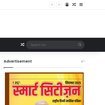
Log In
Random Article
Sidebar
Random Article
Search
for
Advertisement