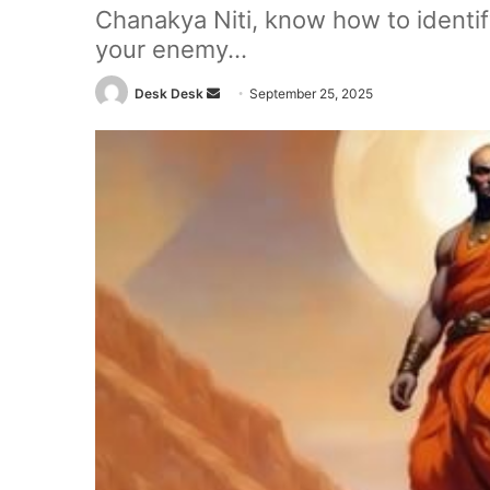
Chanakya Niti, know how to identif
your enemy...
Send
Desk Desk
September 25, 2025
an
email