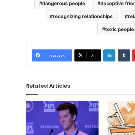
dangerous people
deceptive frie
recognizing relationships
rel
toxic people
LinkedIn
Tu
Facebook
X
Related Articles