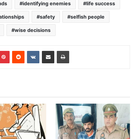
nds
identifying enemies
life success
ationships
safety
selfish people
wise decisions
mblr
Pinterest
Reddit
VKontakte
Share via Email
Print