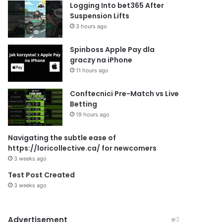
Logging Into bet365 After
Suspension Lifts
3 hours ago
Spinboss Apple Pay dla
graczy na iPhone
11 hours ago
Conftecnici Pre-Match vs Live
Betting
19 hours ago
Navigating the subtle ease of
https://loricollective.ca/ for newcomers
3 weeks ago
Test Post Created
3 weeks ago
Advertisement