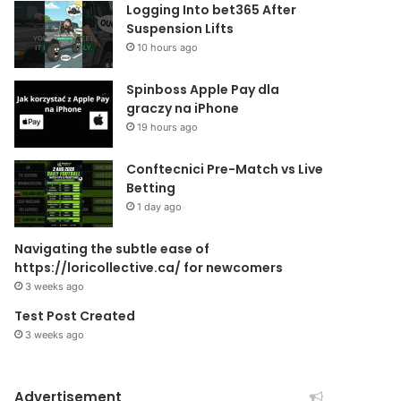
Logging Into bet365 After
Suspension Lifts
10 hours ago
Spinboss Apple Pay dla
graczy na iPhone
19 hours ago
Conftecnici Pre-Match vs Live
Betting
1 day ago
Navigating the subtle ease of
https://loricollective.ca/ for newcomers
3 weeks ago
Test Post Created
3 weeks ago
Advertisement