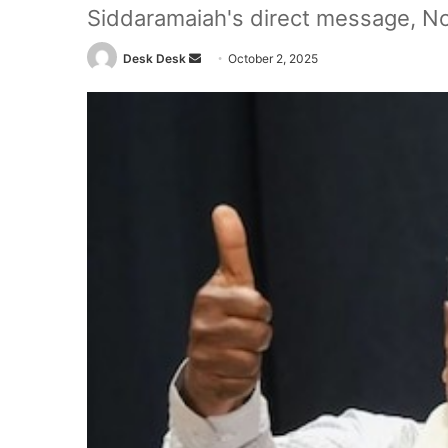
Siddaramaiah's direct message, No
Send
Desk Desk
October 2, 2025
an
email