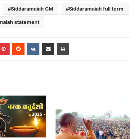
Siddaramaiah CM
Siddaramaiah full term
maiah statement
mblr
Pinterest
Reddit
VKontakte
Share via Email
Print