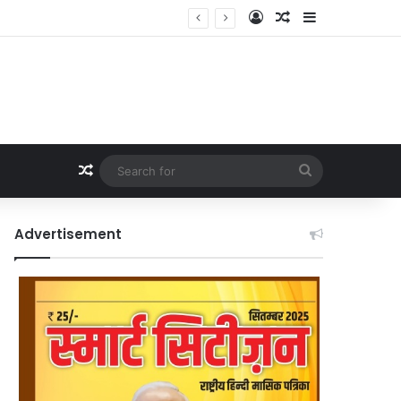
Log In
Random Article
Sidebar
Random Article
Search
for
Advertisement