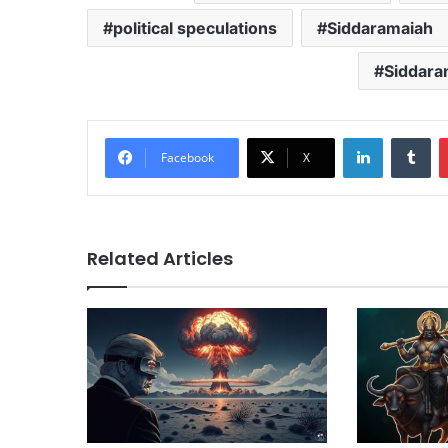
political speculations
Siddaramaiah
Siddara
LinkedIn
Tu
Facebook
X
Related Articles