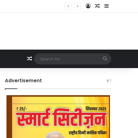
Log In
Random Article
Sidebar
Random Article
Search
for
Advertisement