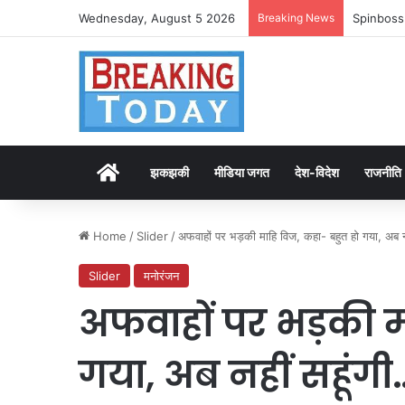
Wednesday, August 5 2026
Breaking News
Spinboss
Home
झकझकी
मीडिया जगत
देश-विदेश
राजनीति
Home
/
Slider
/
अफवाहों पर भड़की माहि विज, कहा- बहुत हो गया, अब न
Slider
मनोरंजन
अफवाहों पर भड़की म
गया, अब नहीं सहूंगी