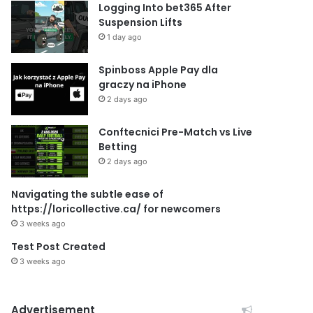
Logging Into bet365 After
Suspension Lifts
1 day ago
Spinboss Apple Pay dla
graczy na iPhone
2 days ago
Conftecnici Pre-Match vs Live
Betting
2 days ago
Navigating the subtle ease of
https://loricollective.ca/ for newcomers
3 weeks ago
Test Post Created
3 weeks ago
Advertisement