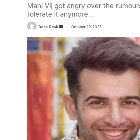
Mahi Vij got angry over the rumours
tolerate it anymore...
Send
Desk Desk
October 29, 2025
an
email