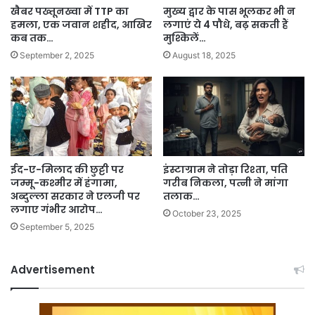
खैबर पख्तूनख्वा में TTP का
मुख्य द्वार के पास भूलकर भी न
हमला, एक जवान शहीद, आखिर
लगाएं ये 4 पौधे, बढ़ सकती हैं
कब तक…
मुश्किलें…
September 2, 2025
August 18, 2025
ईद-ए-मिलाद की छुट्टी पर
इंस्टाग्राम ने तोड़ा रिश्ता, पति
जम्मू-कश्मीर में हंगामा,
गरीब निकला, पत्नी ने मांगा
अब्दुल्ला सरकार ने एलजी पर
तलाक…
लगाए गंभीर आरोप…
October 23, 2025
September 5, 2025
Advertisement