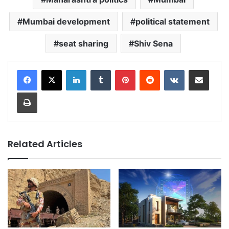
Mumbai development
political statement
seat sharing
Shiv Sena
LinkedIn
Tumblr
Pinterest
Reddit
VKontakte
Share via Email
Print
Related Articles