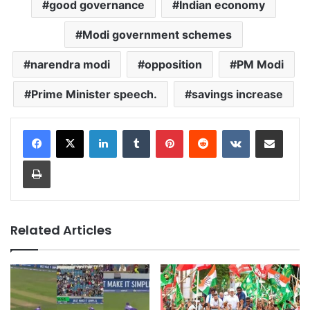
good governance
Indian economy
Modi government schemes
narendra modi
opposition
PM Modi
Prime Minister speech.
savings increase
LinkedIn
Tumblr
Pinterest
Reddit
VKontakte
Share via Email
Print
Related Articles