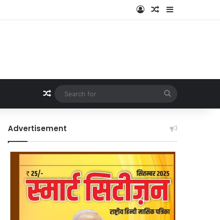
Log In
Random Article
Sidebar
Random Article
Search
for
Advertisement