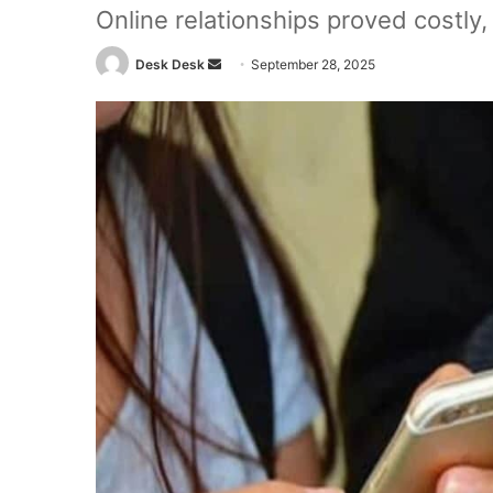
Online relationships proved costly
Send
Desk Desk
September 28, 2025
an
email