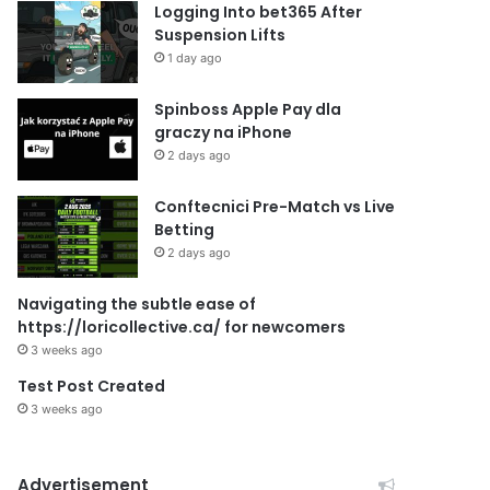
Logging Into bet365 After
Suspension Lifts
1 day ago
Spinboss Apple Pay dla
graczy na iPhone
2 days ago
Conftecnici Pre-Match vs Live
Betting
2 days ago
Navigating the subtle ease of
https://loricollective.ca/ for newcomers
3 weeks ago
Test Post Created
3 weeks ago
Advertisement