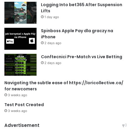
Logging Into bet365 After Suspension
Lifts
1 day ago
Spinboss Apple Pay dla graczy na
iPhone
2 days ago
Conftecnici Pre-Match vs Live Betting
2 days ago
Navigating the subtle ease of https://loricollective.ca/
for newcomers
3 weeks ago
Test Post Created
3 weeks ago
Advertisement