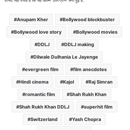
शायद यही वजह है कि यह फ़िल्म ‘एवरग्रीन’ बनी हुई है.
Anupam Kher
Bollywood blockbuster
Bollywood love story
Bollywood movies
DDLJ
DDLJ making
Dilwale Dulhania Le Jayenge
evergreen film
film anecdotes
Hindi cinema
Kajol
Raj Simran
romantic film
Shah Rukh Khan
Shah Rukh Khan DDLJ
superhit film
Switzerland
Yash Chopra