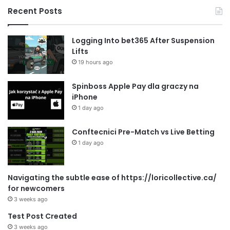
Recent Posts
Logging Into bet365 After Suspension
Lifts
19 hours ago
Spinboss Apple Pay dla graczy na
iPhone
1 day ago
Conftecnici Pre-Match vs Live Betting
1 day ago
Navigating the subtle ease of https://loricollective.ca/
for newcomers
3 weeks ago
Test Post Created
3 weeks ago