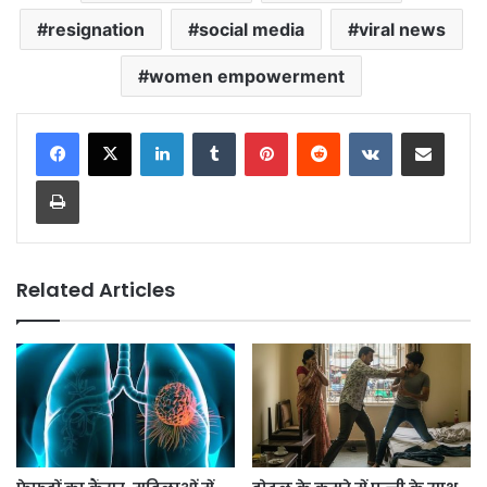
resignation
social media
viral news
women empowerment
LinkedIn
Tumblr
Pinterest
Reddit
VKontakte
Share via Email
Print
Related Articles