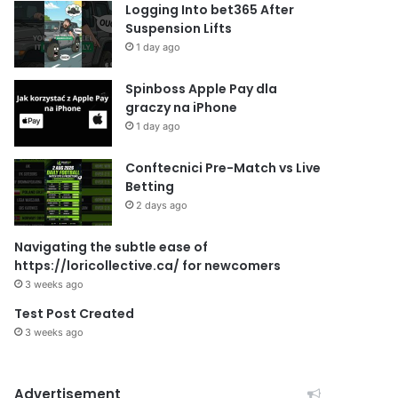
Logging Into bet365 After
Suspension Lifts
1 day ago
Spinboss Apple Pay dla
graczy na iPhone
1 day ago
Conftecnici Pre-Match vs Live
Betting
2 days ago
Navigating the subtle ease of
https://loricollective.ca/ for newcomers
3 weeks ago
Test Post Created
3 weeks ago
Advertisement