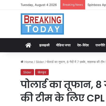
Tuesday, August 4 2026
Breaking News
Spinboss Ap
Home
झकझकी
मीडिया जगत
देश-विदेश
राजनीति
Home
/
Slider
/
पोलार्ड का तूफान, 8 गेंदों में 7 छक्के, शाहरुख की ट
Slider
खेलकूद
पोलार्ड का तूफान, 8 ग
की टीम के लिए CPL 