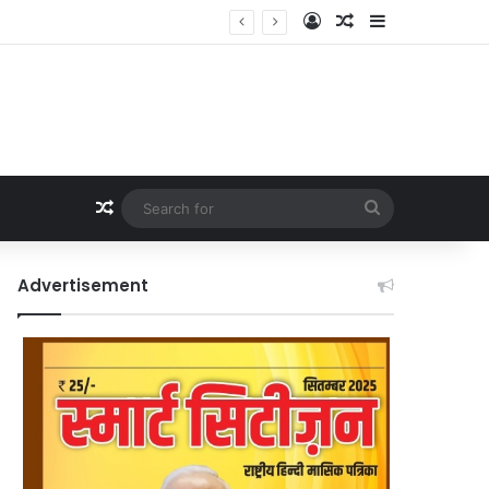
Log In
Random Article
Sidebar
Random Article
Search
for
Advertisement