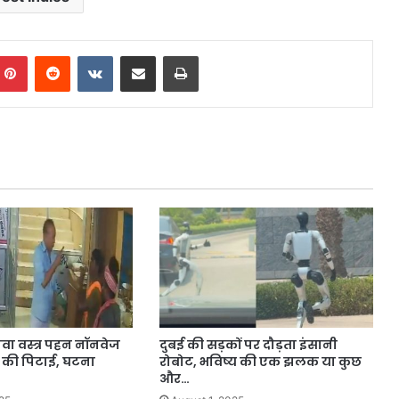
mblr
Pinterest
Reddit
VKontakte
Share via Email
Print
ा वस्त्र पहन नॉनवेज
दुबई की सड़कों पर दौड़ता इंसानी
 की पिटाई, घटना
रोबोट, भविष्य की एक झलक या कुछ
…
और…