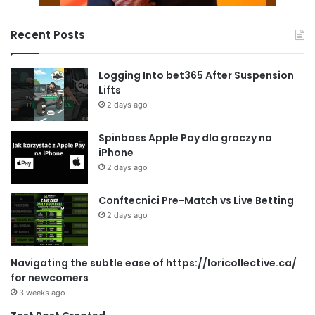
Recent Posts
Logging Into bet365 After Suspension
Lifts
2 days ago
Spinboss Apple Pay dla graczy na
iPhone
2 days ago
Conftecnici Pre-Match vs Live Betting
2 days ago
Navigating the subtle ease of https://loricollective.ca/
for newcomers
3 weeks ago