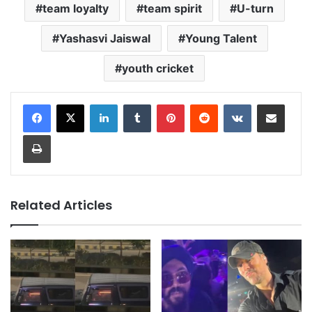
team loyalty
team spirit
U-turn
Yashasvi Jaiswal
Young Talent
youth cricket
LinkedIn
Tumblr
Pinterest
Reddit
VKontakte
Share via Email
Print
Related Articles