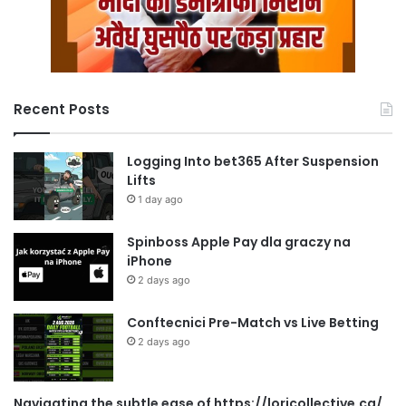
Recent Posts
Logging Into bet365 After Suspension
Lifts
1 day ago
Spinboss Apple Pay dla graczy na
iPhone
2 days ago
Conftecnici Pre-Match vs Live Betting
2 days ago
Navigating the subtle ease of https://loricollective.ca/