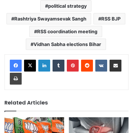
political strategy
Rashtriya Swayamsevak Sangh
RSS BJP
RSS coordination meeting
Vidhan Sabha elections Bihar
LinkedIn
Tumblr
Pinterest
Reddit
VKontakte
Share via Email
Print
Related Articles