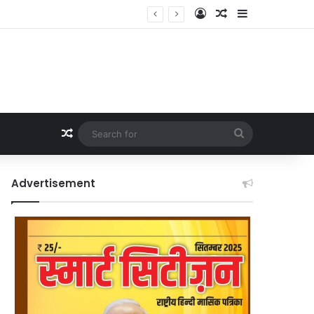
Log In
Random Article
Sidebar
Random Article
Search
for
Advertisement