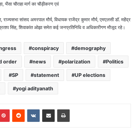
, भैंसा चौराहा मार्ग का चौड़ीकरण एवं
, राज्यसभा सांसद अमरपाल मौर्य, विधायक राजेंद्र कुमार मौर्य, एमएलसी डॉ. महेंद्र
राजेंद्र प्रताप सिंह, शिवाकांत ओझा समेत कई जनप्रतिनिधि व अधिकारीगण मौजूद रहे।
ngress
conspiracy
demography
d order
news
polarization
Politics
SP
statement
UP elections
h
yogi adityanath
mblr
Pinterest
Reddit
VKontakte
Share via Email
Print