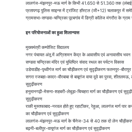
लालगंज-मंझनपुर-मऊ मार्ग के किभी 41.650 से 51.360 तक (लंबाई 
प्रतापगढ़ पुलिस साइन्स में ट्रांजिट हॉस्टल (जी+12) चलाकपुर में समे
ग्रामसभा-सण्डवा-चन्द्रिका पूरबगांव में डिग्री कॉलेज मंगरौरा के ग्रा
इन परियोजनाओं का हुआ शिलान्यास
मुख्यमंत्री कम्पोजिट विद्यालय
नगर पंचायत अंतू में अग्रिशमन केंद्र के आवासीय एवं अनावासीय भवन
सण्डवा चन्द्रिका मंदिर एवं युधिष्ठिर संवाद स्थल का पर्यटन विकास
उडेयाडीह-पृथ्वीगंज मार्ग का चौड़ीकरण एवं सुदृढ़ीकरण फतनपुर-बौरापुर 
सगरा रजबहा-कादर-वौरबाबा से बाबूगंज वाया दूवे का पुरवा, शीतलमऊ, ला
सुदृढ़ीकरण
हनुमानगढ़ी-मेसना-शहबरी-लेबुड़ा-चिचहरा मार्ग का चौड़ीकरण एवं सु
सुदृढ़ीकरण
राकी मुस्तफाबाद-नरवल होते हुए रहाटीकर, रेहुआ, लालगंज मार्ग पार क
का चौड़ीकरण एवं सुदृढ़ीकरण
लालगंज-मंझनपुर-मऊ मार्ग के चैनेज-34 से 40 तक दो लेन चौड़ीकरण
बढ़नी-बलीपुर-वायूगंज मार्ग का चौड़ीकरण एवं सुदृढ़ीकरण