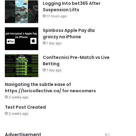
Logging Into bet365 After
Suspension Lifts
17 hours ago
Spinboss Apple Pay dla
graczy na iPhone
1 day ago
Conftecnici Pre-Match vs Live
Betting
1 day ago
Navigating the subtle ease of
https://loricollective.ca/ for newcomers
3 weeks ago
Test Post Created
3 weeks ago
Advertisement