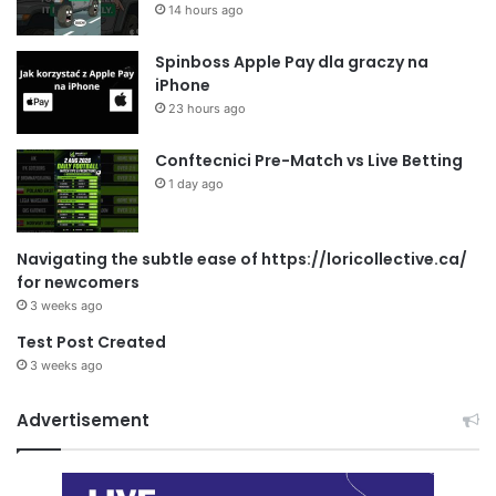
14 hours ago
Spinboss Apple Pay dla graczy na
iPhone
23 hours ago
Conftecnici Pre-Match vs Live Betting
1 day ago
Navigating the subtle ease of https://loricollective.ca/
for newcomers
3 weeks ago
Test Post Created
3 weeks ago
Advertisement