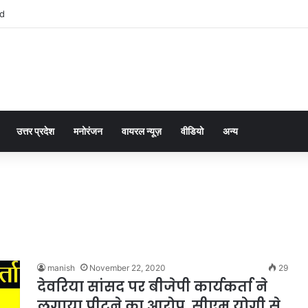
i pin-up kazino interfeysində necə sadələşir
उत्तर प्रदेश
मनोरंजन
वायरल न्यूज़
वीडियो
अन्य
manish
November 22, 2020
29
देवरिया सांसद पर बीजेपी कार्यकर्ता ने
लगाया पीटने का आरोप, सीएम योगी से