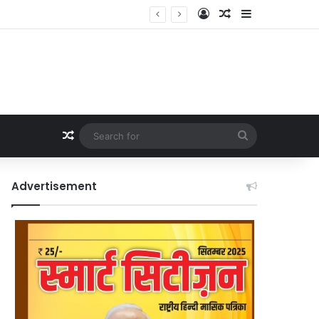
Log In
Random Article
Sidebar
Random Article
Search
for
Advertisement