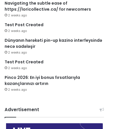
Navigating the subtle ease of
https://loricollective.ca/ for newcomers
2 weeks ago
Test Post Created
2 weeks ago
Dünyanın hərəkəti pin-up kazino interfeysində
necə sadələşir
2 weeks ago
Test Post Created
2 weeks ago
Pinco 2026: En iyi bonus fırsatlarıyla
kazançlarınızı artırın
2 weeks ago
Advertisement