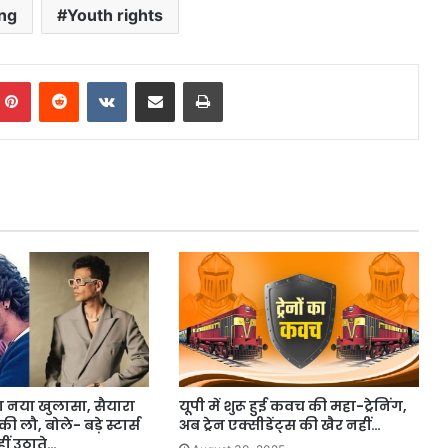
ng
Youth rights
mblr
Pinterest
Reddit
VKontakte
Share via Email
Print
नया खुलासा, सैयारा
यूपी में शुरू हुई कवच की महा-ट्रेनिंग,
की लौ, बोले- बड़े स्टार्स
अब ट्रेन एक्सीडेंट्स की खैर नहीं…
ं उठाते…