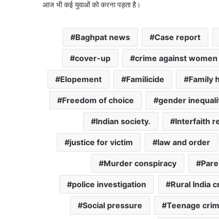
आज भी कई युवाओं को करना पड़ता है।
Baghpat news
Case report
cover-up
crime against women
Elopement
Familicide
Family 
Freedom of choice
gender inequali
Indian society.
Interfaith r
justice for victim
law and order
Murder conspiracy
Pare
police investigation
Rural India 
Social pressure
Teenage cri