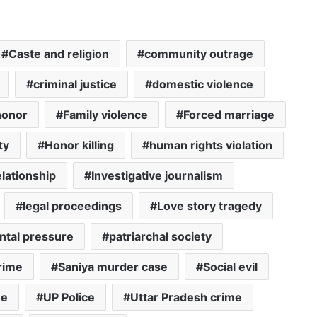
Caste and religion
community outrage
criminal justice
domestic violence
honor
Family violence
Forced marriage
ty
Honor killing
human rights violation
elationship
Investigative journalism
legal proceedings
Love story tragedy
ntal pressure
patriarchal society
crime
Saniya murder case
Social evil
me
UP Police
Uttar Pradesh crime