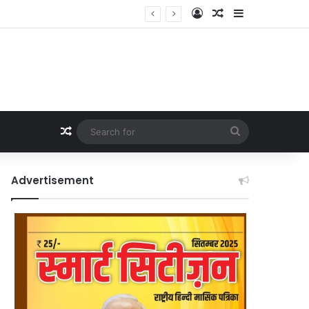
Log In
Random Article
Sidebar
Random Article
Search
for
Advertisement