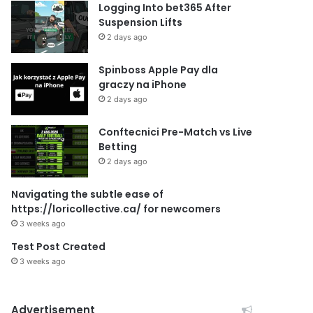
Logging Into bet365 After
Suspension Lifts
2 days ago
Spinboss Apple Pay dla
graczy na iPhone
2 days ago
Conftecnici Pre-Match vs Live
Betting
2 days ago
Navigating the subtle ease of
https://loricollective.ca/ for newcomers
3 weeks ago
Test Post Created
3 weeks ago
Advertisement