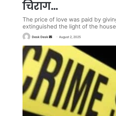
चिराग…
The price of love was paid by giving 
extinguished the light of the house
Send
Desk Desk
August 2, 2025
an
email