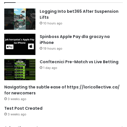
Logging Into bet365 After Suspension
Lifts
10 hours ago
Spinboss Apple Pay dla graczy na
iPhone
19 hours ago
Conftecnici Pre-Match vs Live Betting
1 day ago
Navigating the subtle ease of https://loricollective.ca/
for newcomers
3 weeks ago
Test Post Created
3 weeks ago