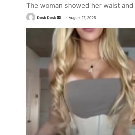
The woman showed her waist and sa
Send
Desk Desk
August 27, 2025
an
email