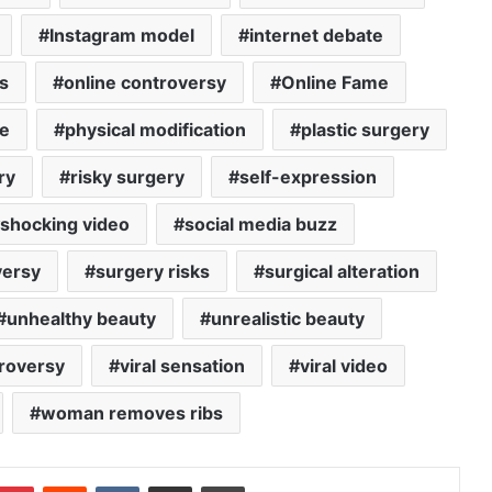
Instagram model
internet debate
s
online controversy
Online Fame
ce
physical modification
plastic surgery
ry
risky surgery
self-expression
shocking video
social media buzz
versy
surgery risks
surgical alteration
unhealthy beauty
unrealistic beauty
troversy
viral sensation
viral video
woman removes ribs
mblr
Pinterest
Reddit
VKontakte
Share via Email
Print