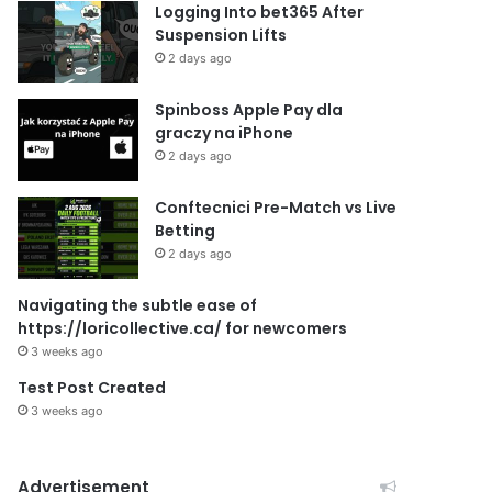
Logging Into bet365 After
Suspension Lifts
2 days ago
Spinboss Apple Pay dla
graczy na iPhone
2 days ago
Conftecnici Pre-Match vs Live
Betting
2 days ago
Navigating the subtle ease of
https://loricollective.ca/ for newcomers
3 weeks ago
Test Post Created
3 weeks ago
Advertisement