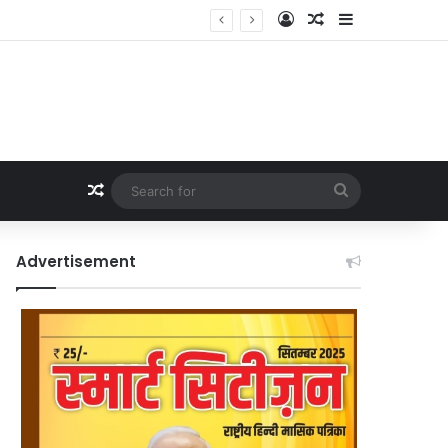
Log In
Random Article
Sidebar
Random Article
Search
for
Advertisement