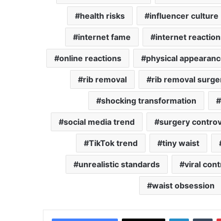
health risks
influencer culture
internet fame
internet reaction
online reactions
physical appearan
rib removal
rib removal surge
shocking transformation
social media trend
surgery contro
TikTok trend
tiny waist
unrealistic standards
viral con
waist obsession
LinkedIn
Tu