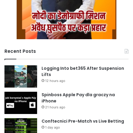
Recent Posts
Logging Into bet365 After Suspension
Lifts
12 hours ago
Spinboss Apple Pay dla graczy na
iPhone
21 hours ago
Conftecnici Pre-Match vs Live Betting
1 day ago