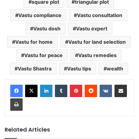
square plot
triangular plot
Vastu compliance
Vastu consultation
Vastu dosh
Vastu expert
Vastu for home
Vastu for land selection
Vastu for peace
Vastu remedies
Vastu Shastra
Vastu tips
wealth
LinkedIn
Tumblr
Pinterest
Reddit
VKontakte
Share via Email
Print
Related Articles