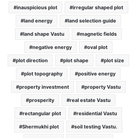
inauspicious plot
irregular shaped plot
land energy
land selection guide
land shape Vastu
magnetic fields
negative energy
oval plot
plot direction
plot shape
plot size
plot topography
positive energy
property investment
property Vastu
prosperity
real estate Vastu
rectangular plot
residential Vastu
Shermukhi plot
soil testing Vastu.