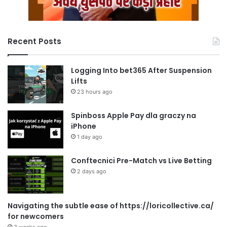
Recent Posts
Logging Into bet365 After Suspension
Lifts
23 hours ago
Spinboss Apple Pay dla graczy na
iPhone
1 day ago
Conftecnici Pre-Match vs Live Betting
2 days ago
Navigating the subtle ease of https://loricollective.ca/
for newcomers