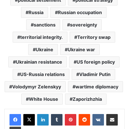
political settlement
political strategy
Russia
Russian occupation
sanctions
sovereignty
territorial integrity.
Territory swap
Ukraine
Ukraine war
Ukrainian resistance
US foreign policy
US-Russia relations
Vladimir Putin
Volodymyr Zelenskyy
wartime diplomacy
White House
Zaporizhzhia
LinkedIn
Tumblr
Pinterest
Reddit
VKontakte
Share via Email
Print