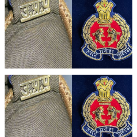
X
email