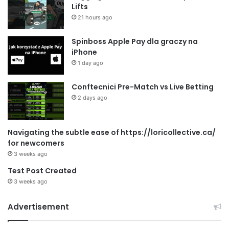
Lifts
21 hours ago
Spinboss Apple Pay dla graczy na
iPhone
1 day ago
Conftecnici Pre-Match vs Live Betting
2 days ago
Navigating the subtle ease of https://loricollective.ca/
for newcomers
3 weeks ago
Test Post Created
3 weeks ago
Advertisement