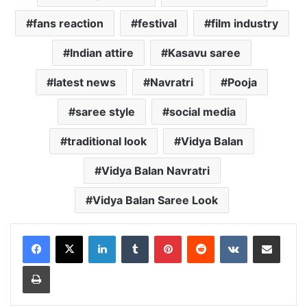
fans reaction
festival
film industry
Indian attire
Kasavu saree
latest news
Navratri
Pooja
saree style
social media
traditional look
Vidya Balan
Vidya Balan Navratri
Vidya Balan Saree Look
LinkedIn
Tumblr
Pinterest
Reddit
VKontakte
Share via Email
Print