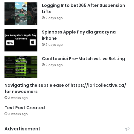
Logging Into bet365 After Suspension
Lifts
2 days ago
Spinboss Apple Pay dla graczy na
iPhone
2 days ago
Conftecnici Pre-Match vs Live Betting
2 days ago
Navigating the subtle ease of https://loricollective.ca/
for newcomers
3 weeks ago
Test Post Created
3 weeks ago
Advertisement