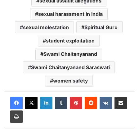
sexual assault allegations
sexual harassment in India
sexual molestation
Spiritual Guru
student exploitation
Swami Chaitanyanand
Swami Chaitanyanand Saraswati
women safety
LinkedIn
Tumblr
Pinterest
Reddit
VKontakte
Share via Email
Print