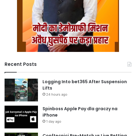
Recent Posts
Logging Into bet365 After Suspension
Lifts
24 hours ago
Spinboss Apple Pay dla graczy na
iPhone
1 day ago
Conftecnici Pre-Match vs Live Betting