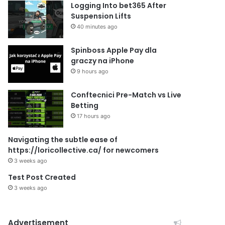
Logging Into bet365 After
Suspension Lifts
40 minutes ago
Spinboss Apple Pay dla
graczy na iPhone
9 hours ago
Conftecnici Pre-Match vs Live
Betting
17 hours ago
Navigating the subtle ease of
https://loricollective.ca/ for newcomers
3 weeks ago
Test Post Created
3 weeks ago
Advertisement