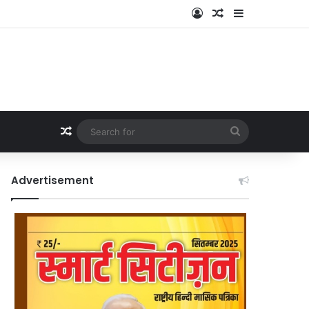
Log In
Random Article
Sidebar
Random Article
Search
for
Advertisement