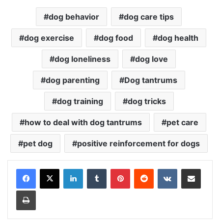
dog behavior
dog care tips
dog exercise
dog food
dog health
dog loneliness
dog love
dog parenting
Dog tantrums
dog training
dog tricks
how to deal with dog tantrums
pet care
pet dog
positive reinforcement for dogs
LinkedIn
Tumblr
Pinterest
Reddit
VKontakte
Share via Email
Print