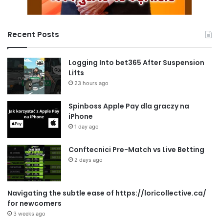
Recent Posts
Logging Into bet365 After Suspension
Lifts
23 hours ago
Spinboss Apple Pay dla graczy na
iPhone
1 day ago
Conftecnici Pre-Match vs Live Betting
2 days ago
Navigating the subtle ease of https://loricollective.ca/
for newcomers
3 weeks ago