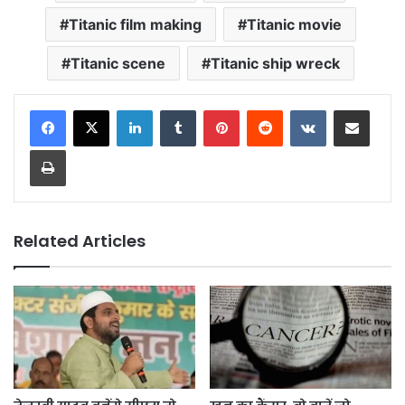
Titanic film making
Titanic movie
Titanic scene
Titanic ship wreck
LinkedIn
Tumblr
Pinterest
Reddit
VKontakte
Share via Email
Print
Related Articles