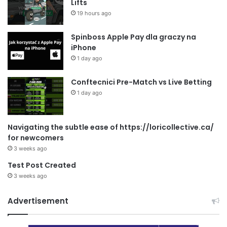
Lifts
19 hours ago
Spinboss Apple Pay dla graczy na
iPhone
1 day ago
Conftecnici Pre-Match vs Live Betting
1 day ago
Navigating the subtle ease of https://loricollective.ca/
for newcomers
3 weeks ago
Test Post Created
3 weeks ago
Advertisement