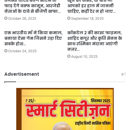
तेजस्वी यादव बनेंगे सीएम तो
खून का कैंसर, वो बातें जो
फाड़ देंगे वक्फ कानून, आरजेडी
आपको हर हाल में जाननी
नेताओं के दावे से बीजेपी खफा…
चाहिए, कहीं देर न हो जाए…
October 26, 2025
September 18, 2025
एक भारतीय माँ ने किया कमाल,
कॉकटेल 2 की कास्ट फाइनल,
बनाया ऐसा गेम जिसने उड़ा दिए
शाहिद कपूर और कृति सेनन के
सबके होश…
साथ रश्मिका मंदाना आएंगी
नज़र…
October 24, 2025
August 10, 2025
Advertisement