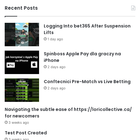
Recent Posts
Logging Into bet365 After Suspension
Lifts
1 day ago
Spinboss Apple Pay dla graczy na
iPhone
2 days ago
Conftecnici Pre-Match vs Live Betting
2 days ago
Navigating the subtle ease of https://loricollective.ca/
for newcomers
3 weeks ago
Test Post Created
3 weeks ago