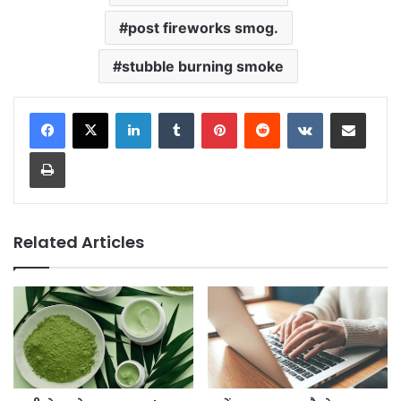
post fireworks smog.
stubble burning smoke
LinkedIn
Tumblr
Pinterest
Reddit
VKontakte
Share via Email
Print
Related Articles