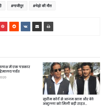
दी
गाजीपुर
भेड़ो की मौत
mblr
Pinterest
Reddit
VKontakte
Share via Email
Print
तलाश में एक पत्रकार
हिमालय पर्वत
 2020
सुप्रीम कोर्ट से आजम खान और बेटे
अब्दुल्ला को मिली बड़ी राहत…