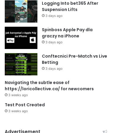
Logging Into bet365 After
Suspension Lifts
3 days ago
Spinboss Apple Pay dla
graczy na iPhone
3 days ago
Conftecnici Pre-Match vs Live
Betting
3 days ago
Navigating the subtle ease of
https://loricollective.ca/ for newcomers
3 weeks ago
Test Post Created
3 weeks ago
Advertisement