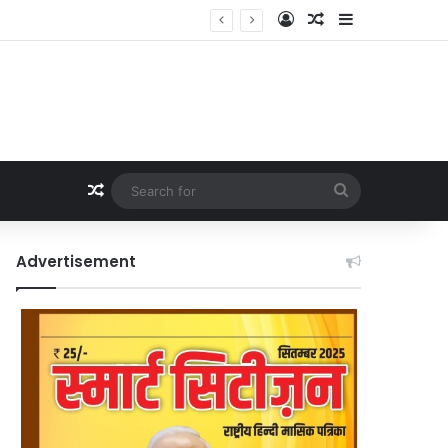
Log In
Random Article
Sidebar
Random Article
Search
for
Advertisement