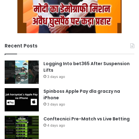
Recent Posts
Logging Into bet365 After Suspension
Lifts
3 days ago
Spinboss Apple Pay dla graczy na
iPhone
3 days ago
Conftecnici Pre-Match vs Live Betting
4 days ago