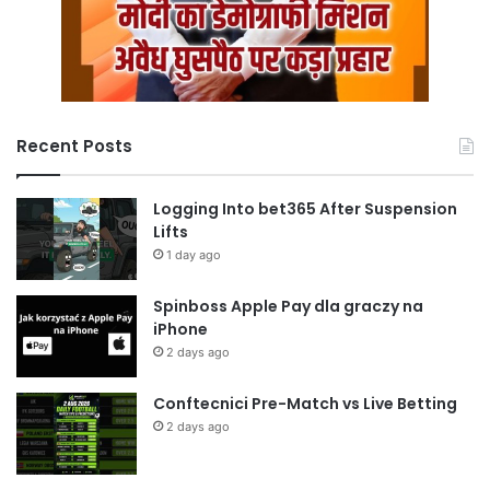
Recent Posts
Logging Into bet365 After Suspension
Lifts
1 day ago
Spinboss Apple Pay dla graczy na
iPhone
2 days ago
Conftecnici Pre-Match vs Live Betting
2 days ago