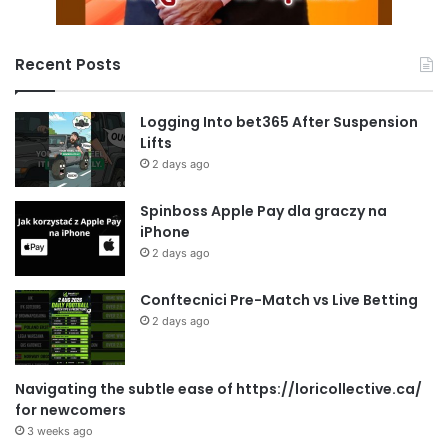
Recent Posts
Logging Into bet365 After Suspension
Lifts
2 days ago
Spinboss Apple Pay dla graczy na
iPhone
2 days ago
Conftecnici Pre-Match vs Live Betting
2 days ago
Navigating the subtle ease of https://loricollective.ca/
for newcomers
3 weeks ago